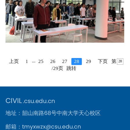
...
上页
1
25
26
27
28
29
下页
第
/29页
跳转
CIVIL
.csu.edu.cn
地址：韶山南路68号中南大学天心校区
邮箱：tmyxwzx@csu.edu.cn