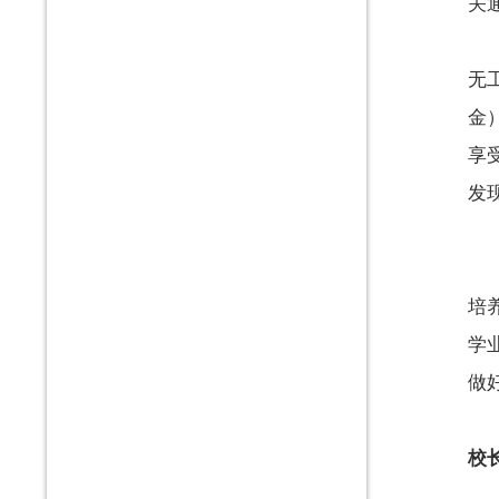
关
无
金
享
发
培
学
做
校