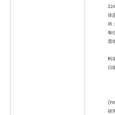
22
张彦
18
每
需填
料
日
(h
研