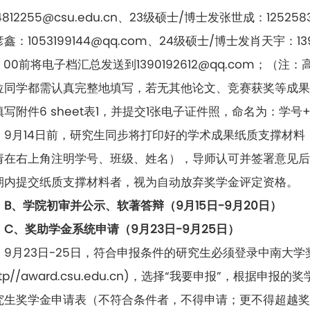
4812255@csu.edu.cn、23级硕士/博士发张世成：1252
鑫：1053199144@qq.com、24级硕士/博士发肖天宇：13
：00前将电子档汇总发送到1390192612@qq.com；（
位同学都需认真完整地填写，若无其他论文、竞赛获奖等成果则
写附件6 sheet表1，并提交1张电子证件照，命名为：学号+姓名
9月14日前，研究生同步将打印好的学术成果纸质支撑材
请在右上角注明学号、班级、姓名），导师认可并签署意见
期内提交纸质支撑材料者，视为自动放弃奖学金评定资格。
B、学院初审并公示、软著答辩（9月15日-9月20日）
C、奖助学金系统申请（9月23日-9月25日）
9月23日-25日，符合申报条件的研究生必须登录中南大
ttp//award.csu.edu.cn)，选择“我要申报”，根
究生奖学金申请表（不符合条件者，不得申请；更不得超越