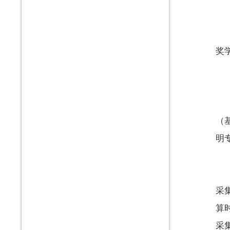
奖
（
明
采
算
采