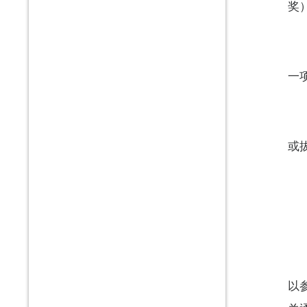
奖
一
或
以