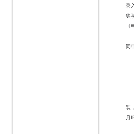
录
奖
《
同
装
月