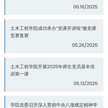
06.16/2025
土木工程学院成功承办“党课开讲啦”微党课
竞赛复赛
05.26/2025
土木工程学院开展2025年师生党员基本培
训第一课
05.13/2025
学院党委召开深入贯彻中央八项规定精神学