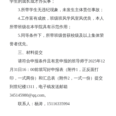
学生的成长成才办实事；
3.
所带学生无违纪现象，未发生主体责任事故；
4.
工作富有成效，班级班风学风室风优良，本人
所带班级在本学院具有示范作用；
5.
同等条件下，所带班级曾获校级及以上集体荣
誉者优先。
三、材料提交
请符合申报条件且有意申报的班导师于
2025
年
12
月
31
日
16
：
00
前填写好申报表（附件
1
，正反面打
印，一式两份）和汇总表（附件
2，一式一份
）提交
到世纪楼
1311
，电子稿发送邮箱
345145980@qq.com
。
联系人：杨涛，
15116335994