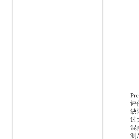
Pr
评
缺
过
混
测