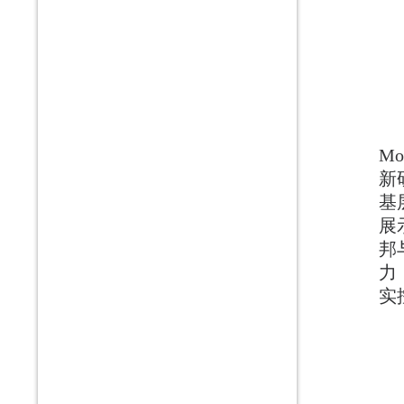
Mo
新
基
展
邦
力
实