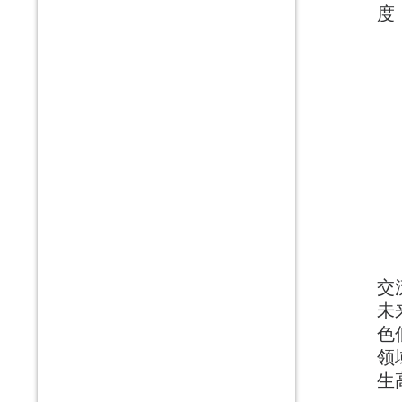
度
交
未
色
领
生